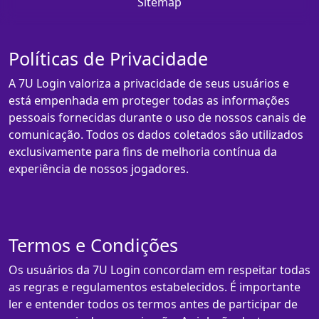
Sitemap
Políticas de Privacidade
A 7U Login valoriza a privacidade de seus usuários e
está empenhada em proteger todas as informações
pessoais fornecidas durante o uso de nossos canais de
comunicação. Todos os dados coletados são utilizados
exclusivamente para fins de melhoria contínua da
experiência de nossos jogadores.
Termos e Condições
Os usuários da 7U Login concordam em respeitar todas
as regras e regulamentos estabelecidos. É importante
ler e entender todos os termos antes de participar de