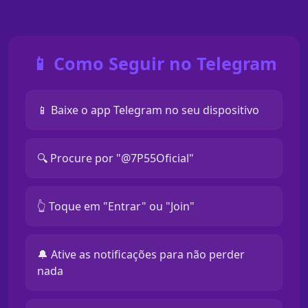
📱 Como Seguir no Telegram
📱 Baixe o app Telegram no seu dispositivo
🔍 Procure por "@7P55Oficial"
👆 Toque em "Entrar" ou "Join"
🔔 Ative as notificações para não perder
nada