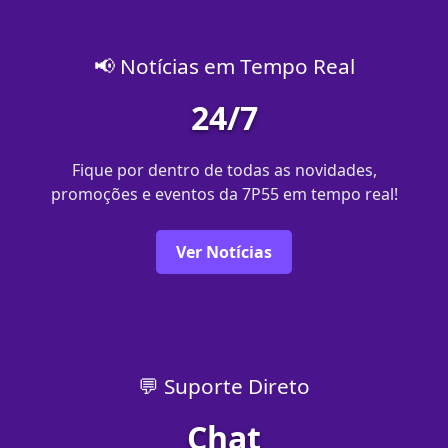
📢 Notícias em Tempo Real
24/7
Fique por dentro de todas as novidades,
promoções e eventos da 7P55 em tempo real!
Ver Notícias
💬 Suporte Direto
Chat