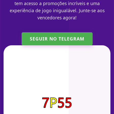
tem acesso a promoções incríveis e uma
experiência de jogo inigualável. Junte-se aos
vencedores agora!
SEGUIR NO TELEGRAM