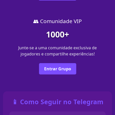
👥 Comunidade VIP
1000+
Junte-se a uma comunidade exclusiva de
jogadores e compartilhe experiências!
Entrar Grupo
📱 Como Seguir no Telegram