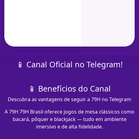
📱 Canal Oficial no Telegram!
📱 Benefícios do Canal
Descubra as vantagens de seguir a 79H no Telegram
A 79H 79H Brasil oferece jogos de mesa clássicos como
bacará, pôquer e blackjack — tudo em ambiente
imersivo e de alta fidelidade.