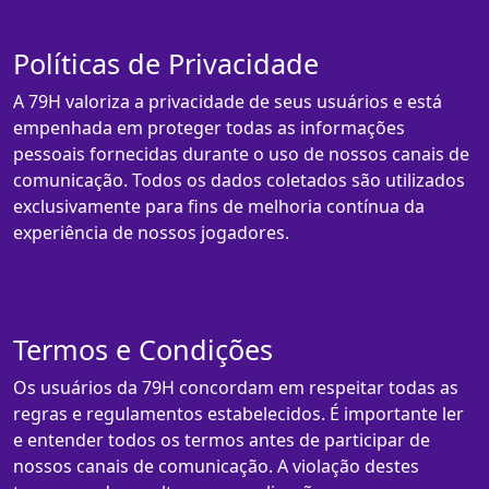
Políticas de Privacidade
A 79H valoriza a privacidade de seus usuários e está
empenhada em proteger todas as informações
pessoais fornecidas durante o uso de nossos canais de
comunicação. Todos os dados coletados são utilizados
exclusivamente para fins de melhoria contínua da
experiência de nossos jogadores.
Termos e Condições
Os usuários da 79H concordam em respeitar todas as
regras e regulamentos estabelecidos. É importante ler
e entender todos os termos antes de participar de
nossos canais de comunicação. A violação destes