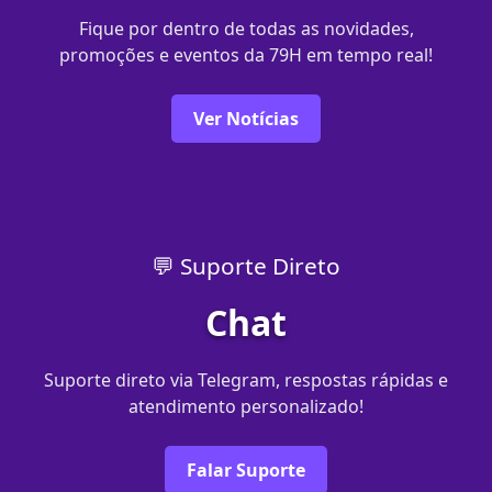
Fique por dentro de todas as novidades,
promoções e eventos da 79H em tempo real!
Ver Notícias
💬 Suporte Direto
Chat
Suporte direto via Telegram, respostas rápidas e
atendimento personalizado!
Falar Suporte