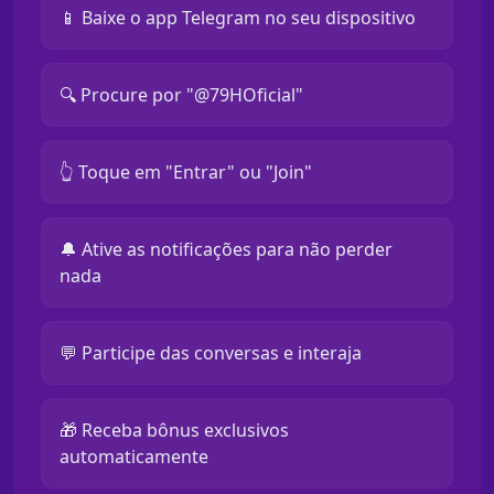
📱 Baixe o app Telegram no seu dispositivo
🔍 Procure por "@79HOficial"
👆 Toque em "Entrar" ou "Join"
🔔 Ative as notificações para não perder
nada
💬 Participe das conversas e interaja
🎁 Receba bônus exclusivos
automaticamente