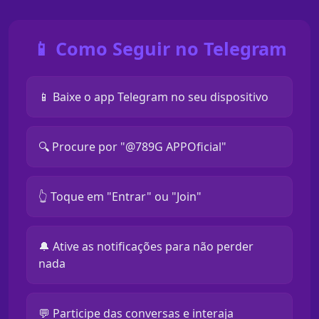
📱 Como Seguir no Telegram
📱 Baixe o app Telegram no seu dispositivo
🔍 Procure por "@789G APPOficial"
👆 Toque em "Entrar" ou "Join"
🔔 Ative as notificações para não perder
nada
💬 Participe das conversas e interaja