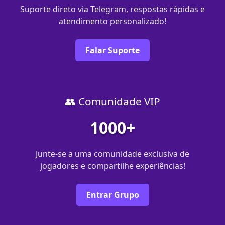
Suporte direto via Telegram, respostas rápidas e
atendimento personalizado!
Falar Suporte
👥 Comunidade VIP
1000+
Junte-se a uma comunidade exclusiva de
jogadores e compartilhe experiências!
Entrar Grupo