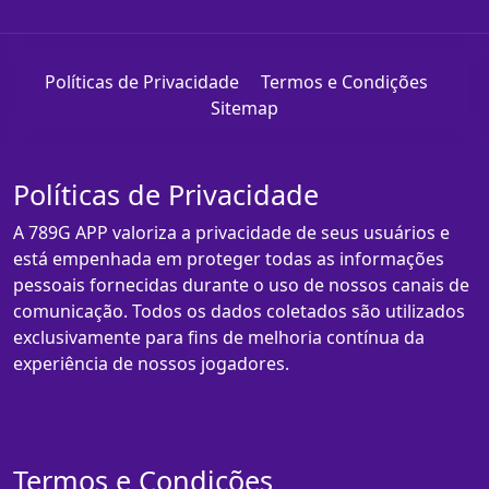
Políticas de Privacidade
Termos e Condições
Sitemap
Políticas de Privacidade
A 789G APP valoriza a privacidade de seus usuários e
está empenhada em proteger todas as informações
pessoais fornecidas durante o uso de nossos canais de
comunicação. Todos os dados coletados são utilizados
exclusivamente para fins de melhoria contínua da
experiência de nossos jogadores.
Termos e Condições