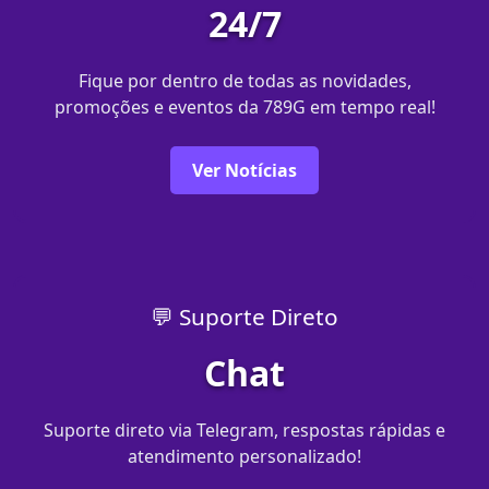
24/7
Fique por dentro de todas as novidades,
promoções e eventos da 789G em tempo real!
Ver Notícias
💬 Suporte Direto
Chat
Suporte direto via Telegram, respostas rápidas e
atendimento personalizado!