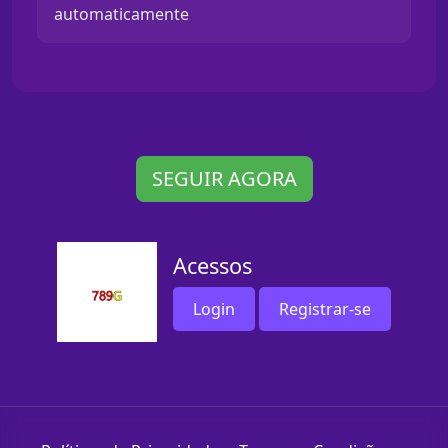
automaticamente
SEGUIR AGORA
Acessos
Login
Registrar-se