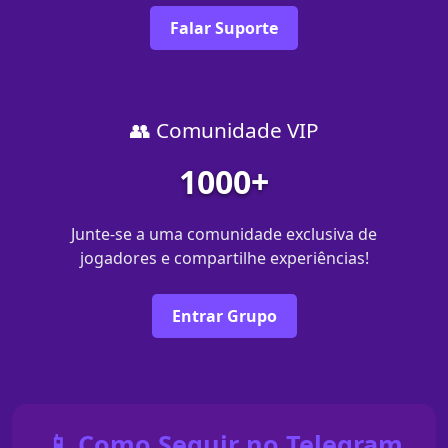
Falar Suporte
👥 Comunidade VIP
1000+
Junte-se a uma comunidade exclusiva de
jogadores e compartilhe experiências!
Entrar Grupo
📱 Como Seguir no Telegram