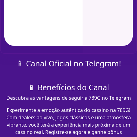
📱 Canal Oficial no Telegram!
📱 Benefícios do Canal
Descubra as vantagens de seguir a 789G no Telegram
Experimente a emoção autêntica do cassino na 789G!
Com dealers ao vivo, jogos clássicos e uma atmosfera
vibrante, você terá a experiência mais próxima de um
cassino real. Registre-se agora e ganhe bônus