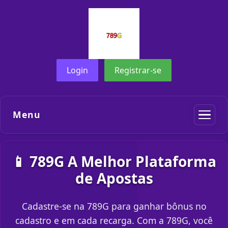
Login
Registrar-se
Menu
📱 789G A Melhor Plataforma
de Apostas
Cadastre-se na 789G para ganhar bônus no
cadastro e em cada recarga. Com a 789G, você