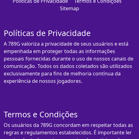
Políticas de Privacidade
Termos e Condições
Sitemap
Políticas de Privacidade
A 789G valoriza a privacidade de seus usuários e está
empenhada em proteger todas as informações
pessoais fornecidas durante o uso de nossos canais de
comunicação. Todos os dados coletados são utilizados
exclusivamente para fins de melhoria contínua da
experiência de nossos jogadores.
Termos e Condições
Os usuários da 789G concordam em respeitar todas as
regras e regulamentos estabelecidos. É importante ler