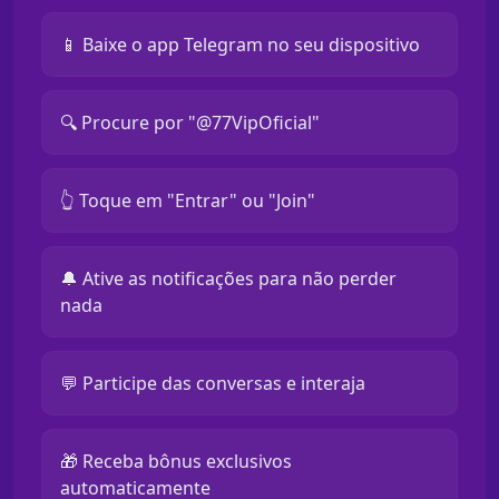
📱 Baixe o app Telegram no seu dispositivo
🔍 Procure por "@77VipOficial"
👆 Toque em "Entrar" ou "Join"
🔔 Ative as notificações para não perder
nada
💬 Participe das conversas e interaja
🎁 Receba bônus exclusivos
automaticamente