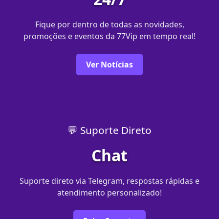
Fique por dentro de todas as novidades,
promoções e eventos da 77Vip em tempo real!
Ver Notícias
💬 Suporte Direto
Chat
Suporte direto via Telegram, respostas rápidas e
atendimento personalizado!