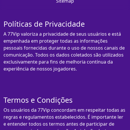
Sitemap
Políticas de Privacidade
A 77Vip valoriza a privacidade de seus usuários e está
empenhada em proteger todas as informações
pessoais fornecidas durante o uso de nossos canais de
comunicação. Todos os dados coletados são utilizados
exclusivamente para fins de melhoria contínua da
experiência de nossos jogadores.
Termos e Condições
Os usuários da 77Vip concordam em respeitar todas as
regras e regulamentos estabelecidos. É importante ler
e entender todos os termos antes de participar de