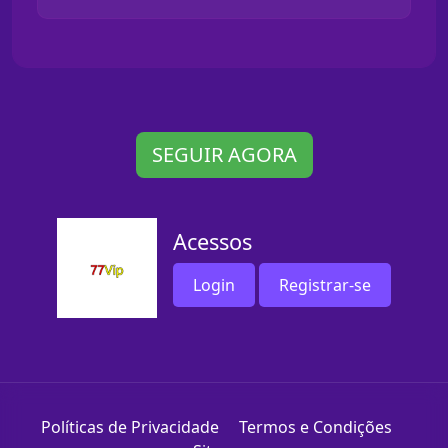
SEGUIR AGORA
Acessos
Login
Registrar-se
Políticas de Privacidade
Termos e Condições