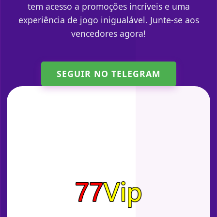
tem acesso a promoções incríveis e uma
experiência de jogo inigualável. Junte-se aos
vencedores agora!
SEGUIR NO TELEGRAM