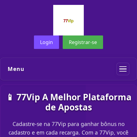
Login
Registrar-se
Menu
📱 77Vip A Melhor Plataforma
de Apostas
Cadastre-se na 77Vip para ganhar bônus no
cadastro e em cada recarga. Com a 77Vip, você