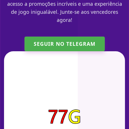
acesso a promoções incríveis e uma experiência
de jogo inigualável. Junte-se aos vencedores
agora!
SEGUIR NO TELEGRAM