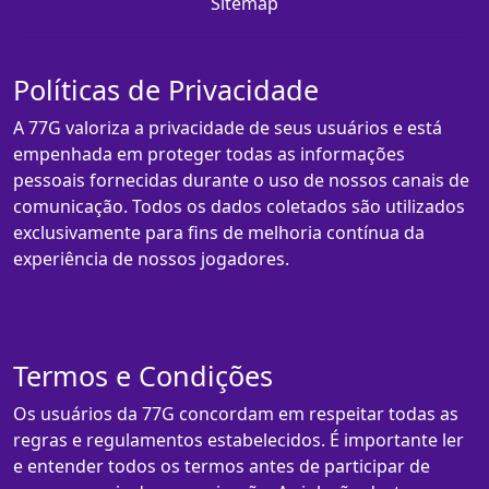
Sitemap
Políticas de Privacidade
A 77G valoriza a privacidade de seus usuários e está
empenhada em proteger todas as informações
pessoais fornecidas durante o uso de nossos canais de
comunicação. Todos os dados coletados são utilizados
exclusivamente para fins de melhoria contínua da
experiência de nossos jogadores.
Termos e Condições
Os usuários da 77G concordam em respeitar todas as
regras e regulamentos estabelecidos. É importante ler
e entender todos os termos antes de participar de