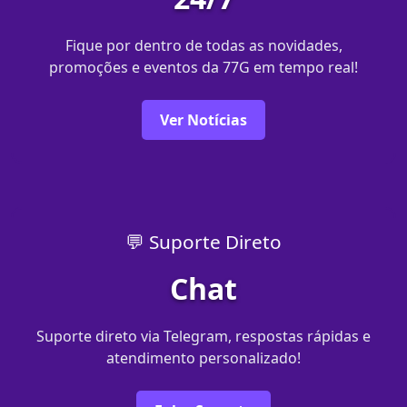
Fique por dentro de todas as novidades,
promoções e eventos da 77G em tempo real!
Ver Notícias
💬 Suporte Direto
Chat
Suporte direto via Telegram, respostas rápidas e
atendimento personalizado!