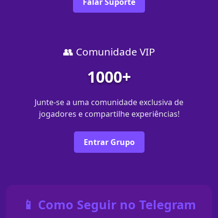
Falar Suporte
👥 Comunidade VIP
1000+
Junte-se a uma comunidade exclusiva de
jogadores e compartilhe experiências!
Entrar Grupo
📱 Como Seguir no Telegram