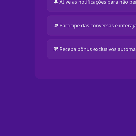
🔔 Ative as notificações para não p
💬 Participe das conversas e interaj
🎁 Receba bônus exclusivos autom