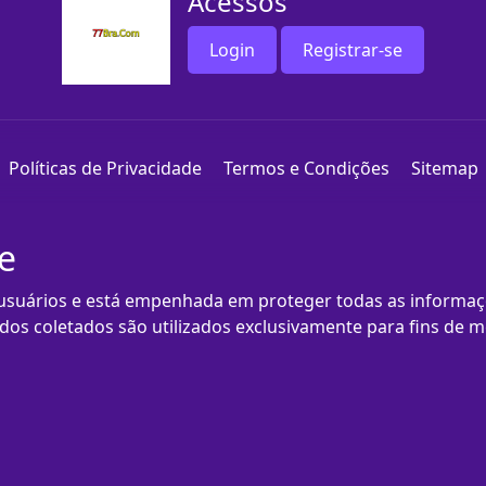
Acessos
Login
Registrar-se
Políticas de Privacidade
Termos e Condições
Sitemap
de
 usuários e está empenhada em proteger todas as informaç
os coletados são utilizados exclusivamente para fins de m