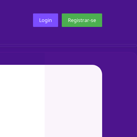
Login
Registrar-se