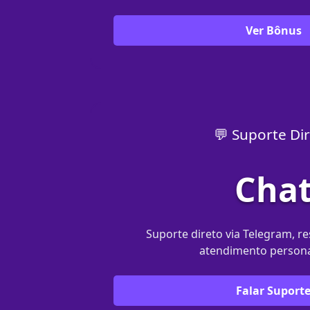
Ver Bônus
💬 Suporte Di
Cha
Suporte direto via Telegram, r
atendimento persona
Falar Suport