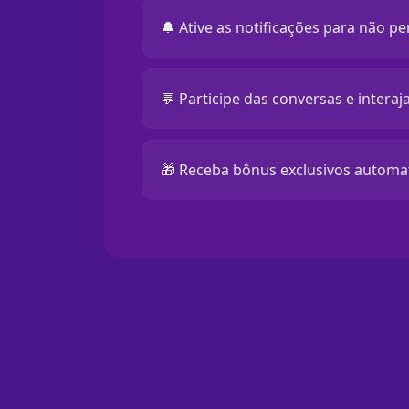
🔔 Ative as notificações para não p
💬 Participe das conversas e interaj
🎁 Receba bônus exclusivos autom