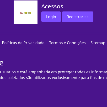
Acessos
Login
Registrar-se
Políticas de Privacidade
Termos e Condições
Sitemap
de
us usuários e está empenhada em proteger todas as informa
os coletados são utilizados exclusivamente para fins de m