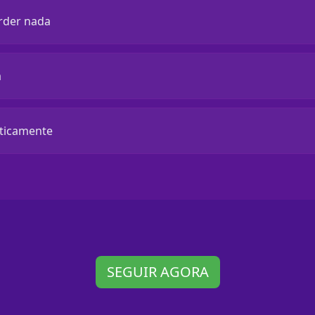
erder nada
a
aticamente
SEGUIR AGORA