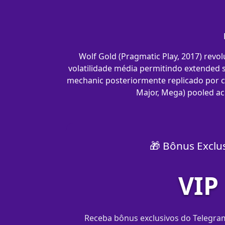
Wolf Gold (Pragmatic Play, 2017) rev
volatilidade média permitindo extended 
mechanic posteriormente replicado por co
Major, Mega) pooled ac
🎁 Bônus Exclu
VIP
Receba bônus exclusivos do Telegra