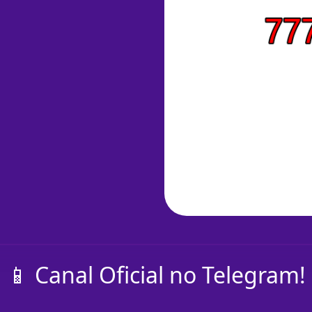
📱 Canal Oficial no Telegram!