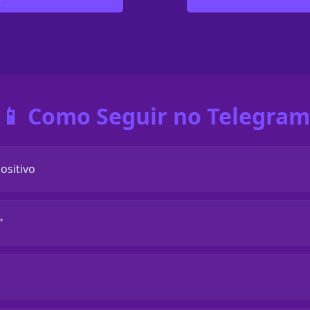
📱 Como Seguir no Telegram
ositivo
"