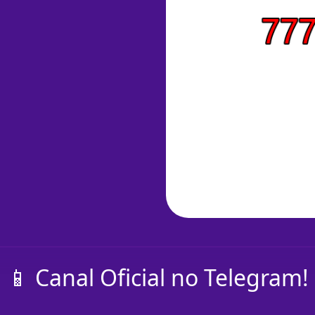
📱 Canal Oficial no Telegram!