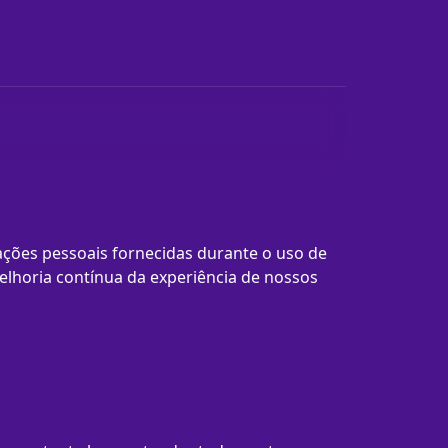
ações pessoais fornecidas durante o uso de
elhoria contínua da experiência de nossos