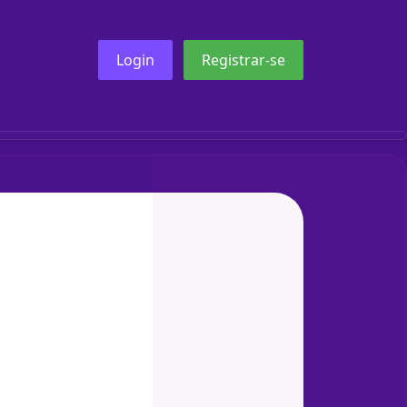
Login
Registrar-se