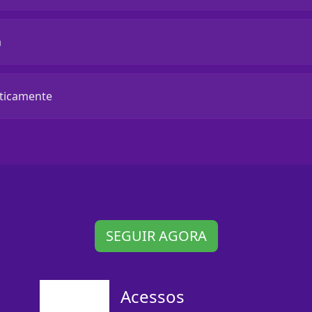
a
aticamente
SEGUIR AGORA
Acessos