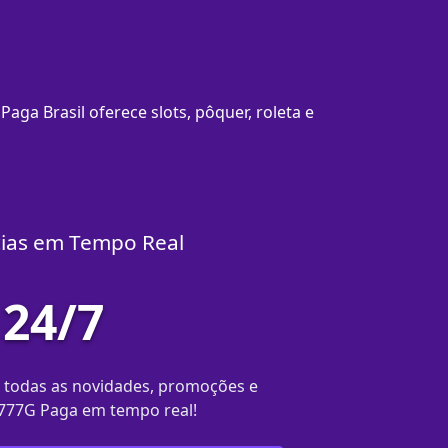
m
ga Brasil oferece slots, pôquer, roleta e
cias em Tempo Real
24/7
e todas as novidades, promoções e
777G Paga em tempo real!