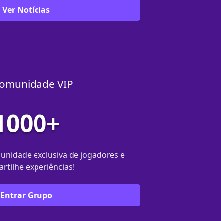
Ver Notícias
Comunidade VIP
1000+
unidade exclusiva de jogadores e
rtilhe experiências!
Entrar Grupo