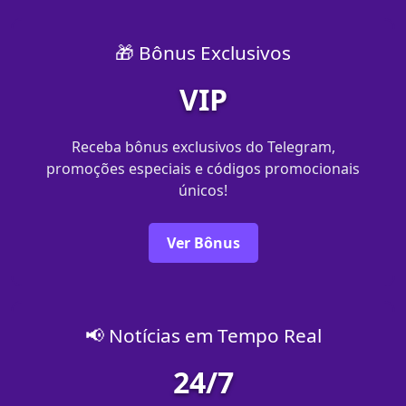
🎁 Bônus Exclusivos
VIP
Receba bônus exclusivos do Telegram,
promoções especiais e códigos promocionais
únicos!
Ver Bônus
📢 Notícias em Tempo Real
24/7