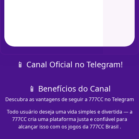
📱 Canal Oficial no Telegram!
📱 Benefícios do Canal
Descubra as vantagens de seguir a 777CC no Telegram
Todo usuário deseja uma vida simples e divertida — a
777CC cria uma plataforma justa e confiável para
alcançar isso com os jogos da 777CC Brasil .