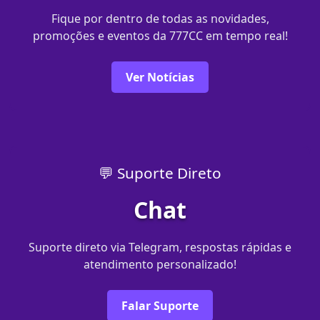
Fique por dentro de todas as novidades,
promoções e eventos da 777CC em tempo real!
Ver Notícias
💬 Suporte Direto
Chat
Suporte direto via Telegram, respostas rápidas e
atendimento personalizado!
Falar Suporte