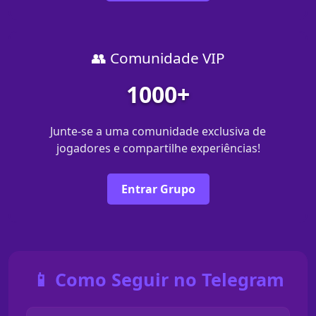
👥 Comunidade VIP
1000+
Junte-se a uma comunidade exclusiva de
jogadores e compartilhe experiências!
Entrar Grupo
📱 Como Seguir no Telegram