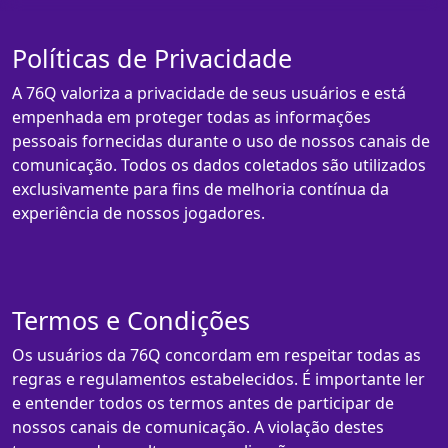
Políticas de Privacidade
A 76Q valoriza a privacidade de seus usuários e está
empenhada em proteger todas as informações
pessoais fornecidas durante o uso de nossos canais de
comunicação. Todos os dados coletados são utilizados
exclusivamente para fins de melhoria contínua da
experiência de nossos jogadores.
Termos e Condições
Os usuários da 76Q concordam em respeitar todas as
regras e regulamentos estabelecidos. É importante ler
e entender todos os termos antes de participar de
nossos canais de comunicação. A violação destes