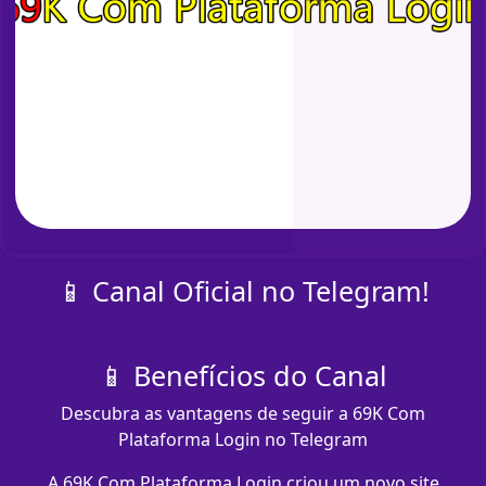
📱 Canal Oficial no Telegram!
📱 Benefícios do Canal
Descubra as vantagens de seguir a 69K Com
Plataforma Login no Telegram
A 69K Com Plataforma Login criou um novo site