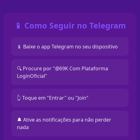
📱 Como Seguir no Telegram
📱 Baixe o app Telegram no seu dispositivo
🔍 Procure por "@69K Com Plataforma
LoginOficial"
👆 Toque em "Entrar" ou "Join"
🔔 Ative as notificações para não perder
nada