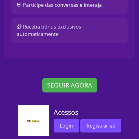
💬 Participe das conversas e interaja
🎁 Receba bônus exclusivos
automaticamente
SEGUIR AGORA
Acessos
Login
Registrar-se