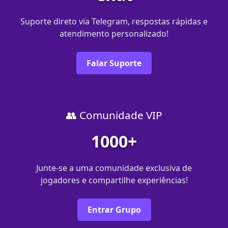
Suporte direto via Telegram, respostas rápidas e
atendimento personalizado!
Falar Suporte
👥 Comunidade VIP
1000+
Junte-se a uma comunidade exclusiva de
jogadores e compartilhe experiências!
Entrar Grupo