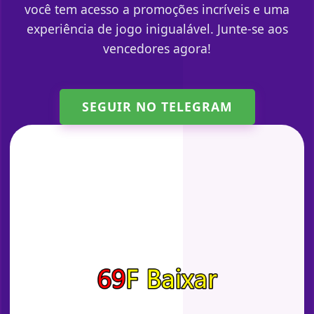
você tem acesso a promoções incríveis e uma
experiência de jogo inigualável. Junte-se aos
vencedores agora!
SEGUIR NO TELEGRAM