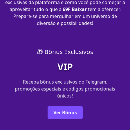
exclusivas da plataforma e como você pode começar a
aproveitar tudo o que a
69F Baixar
tem a oferecer.
Prepare-se para mergulhar em um universo de
diversão e possibilidades!
🎁 Bônus Exclusivos
VIP
Receba bônus exclusivos do Telegram,
promoções especiais e códigos promocionais
únicos!
Ver Bônus