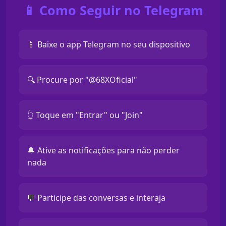
📱 Como Seguir no Telegram
📱 Baixe o app Telegram no seu dispositivo
🔍 Procure por "@68XOficial"
👆 Toque em "Entrar" ou "Join"
🔔 Ative as notificações para não perder
nada
💬 Participe das conversas e interaja