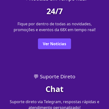
24/7
Fique por dentro de todas as novidades,
promoções e eventos da 68X em tempo real!
Ver Notícias
💬 Suporte Direto
Chat
Suporte direto via Telegram, respostas rápidas e
atendimento personalizado!