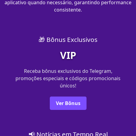
aplicativo quando necessário, garantindo performance
consistente.
🎁 Bônus Exclusivos
VIP
Receba bônus exclusivos do Telegram,
promoções especiais e códigos promocionais
únicos!
Ver Bônus
📢 Notícias em Tempo Real