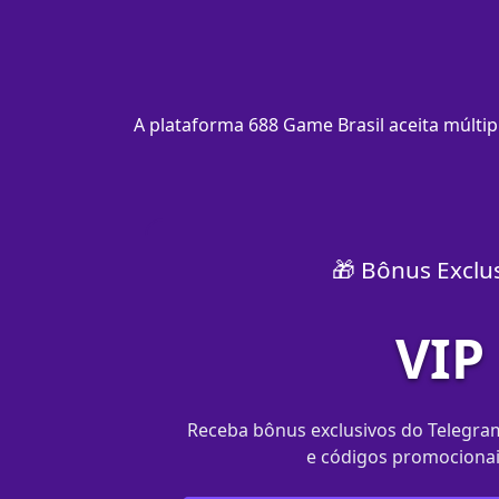
A plataforma 688 Game Brasil aceita múlt
🎁 Bônus Exclu
VIP
Receba bônus exclusivos do Telegra
e códigos promocionai