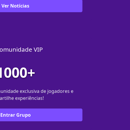
Ver Notícias
Comunidade VIP
1000+
unidade exclusiva de jogadores e
rtilhe experiências!
Entrar Grupo