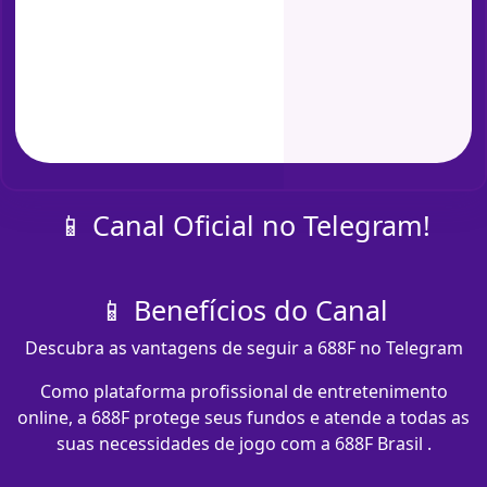
📱 Canal Oficial no Telegram!
📱 Benefícios do Canal
Descubra as vantagens de seguir a 688F no Telegram
Como plataforma profissional de entretenimento
online, a 688F protege seus fundos e atende a todas as
suas necessidades de jogo com a 688F Brasil .