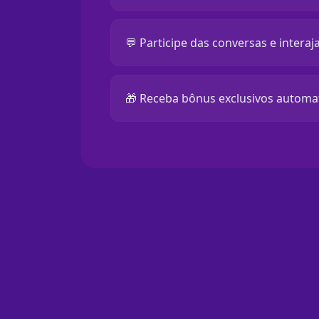
💬 Participe das conversas e interaj
🎁 Receba bônus exclusivos autom