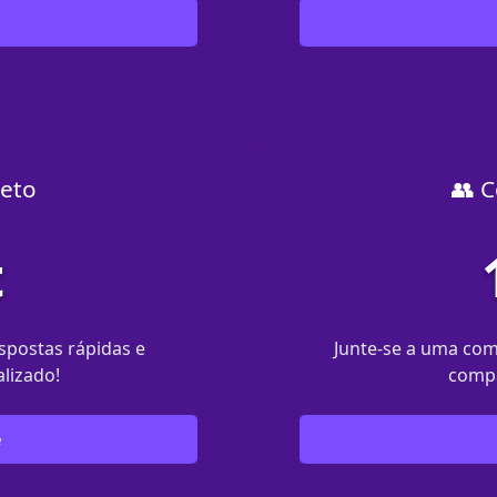
reto
👥 
t
espostas rápidas e
Junte-se a uma com
lizado!
compa
e