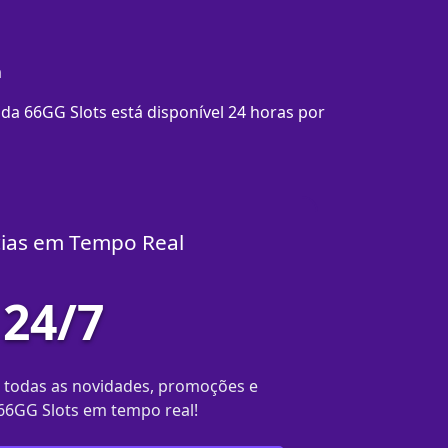
m
da 66GG Slots está disponível 24 horas por
cias em Tempo Real
24/7
e todas as novidades, promoções e
66GG Slots em tempo real!