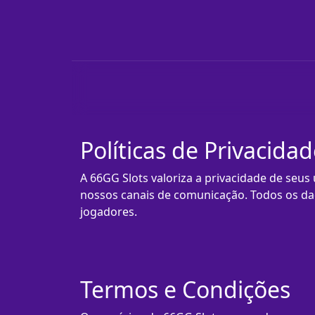
Políticas de Privacida
A 66GG Slots valoriza a privacidade de seu
nossos canais de comunicação. Todos os dad
jogadores.
Termos e Condições