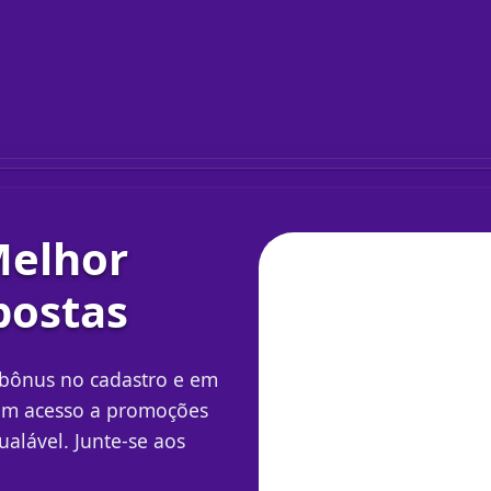
Melhor
postas
 bônus no cadastro e em
tem acesso a promoções
ualável. Junte-se aos