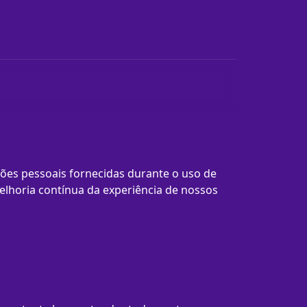
ções pessoais fornecidas durante o uso de
elhoria contínua da experiência de nossos