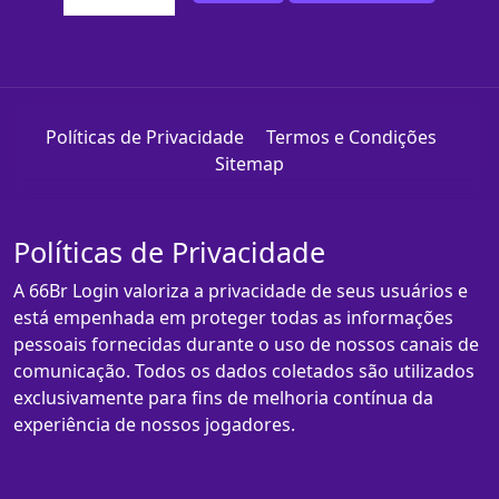
Políticas de Privacidade
Termos e Condições
Sitemap
Políticas de Privacidade
A 66Br Login valoriza a privacidade de seus usuários e
está empenhada em proteger todas as informações
pessoais fornecidas durante o uso de nossos canais de
comunicação. Todos os dados coletados são utilizados
exclusivamente para fins de melhoria contínua da
experiência de nossos jogadores.