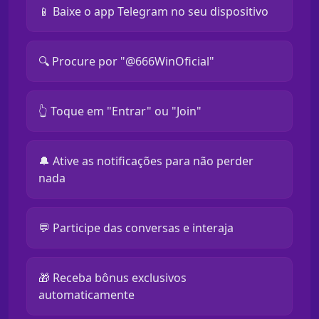
📱 Baixe o app Telegram no seu dispositivo
🔍 Procure por "@666WinOficial"
👆 Toque em "Entrar" ou "Join"
🔔 Ative as notificações para não perder
nada
💬 Participe das conversas e interaja
🎁 Receba bônus exclusivos
automaticamente