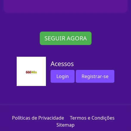
SEGUIR AGORA
Acessos
Login
Registrar-se
Políticas de Privacidade
Termos e Condições
Sitemap