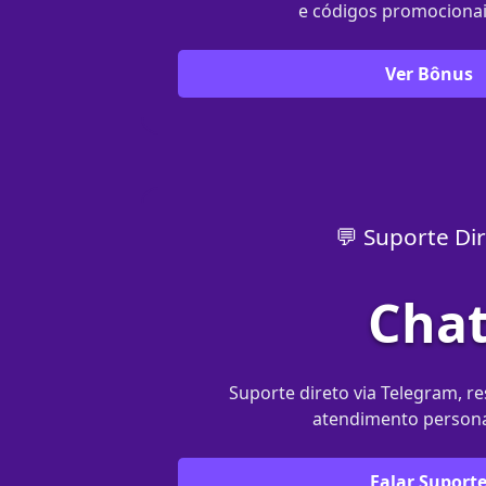
e códigos promocionai
Ver Bônus
💬 Suporte Di
Cha
Suporte direto via Telegram, r
atendimento persona
Falar Suport