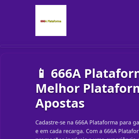
📱 666A Platafo
Melhor Platafor
Apostas
Cadastre-se na 666A Plataforma para g
e em cada recarga. Com a 666A Platafo