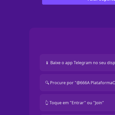
📱 Baixe o app Telegram no seu disp
🔍 Procure por "@666A PlataformaOf
👆 Toque em "Entrar" ou "Join"