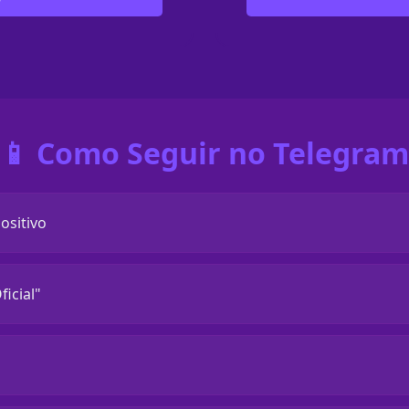
📱 Como Seguir no Telegram
ositivo
icial"