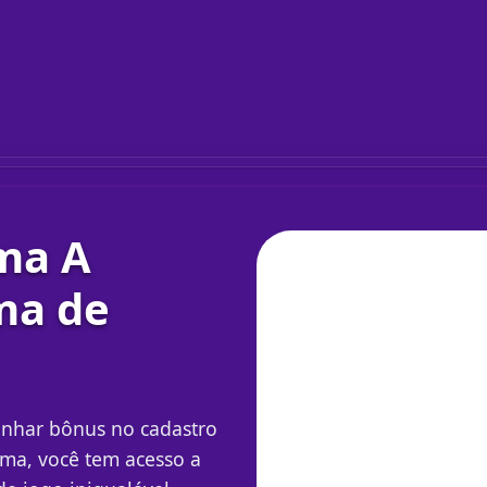
rma A
ma de
anhar bônus no cadastro
rma, você tem acesso a