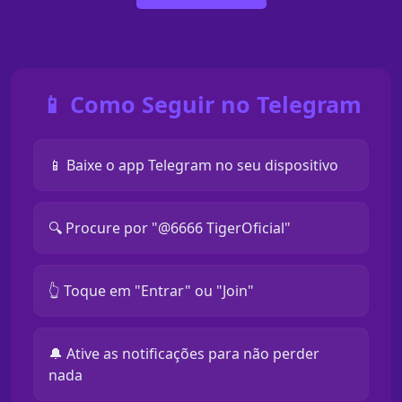
📱 Como Seguir no Telegram
📱 Baixe o app Telegram no seu dispositivo
🔍 Procure por "@6666 TigerOficial"
👆 Toque em "Entrar" ou "Join"
🔔 Ative as notificações para não perder
nada