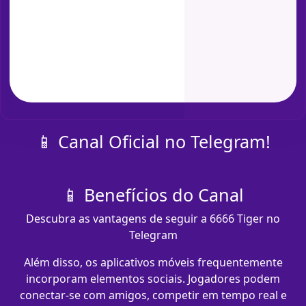
📱 Canal Oficial no Telegram!
📱 Benefícios do Canal
Descubra as vantagens de seguir a 6666 Tiger no
Telegram
Além disso, os aplicativos móveis frequentemente
incorporam elementos sociais. Jogadores podem
conectar-se com amigos, competir em tempo real e