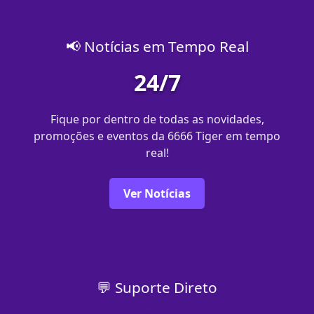
📢 Notícias em Tempo Real
24/7
Fique por dentro de todas as novidades,
promoções e eventos da 6666 Tiger em tempo
real!
Ver Notícias
💬 Suporte Direto