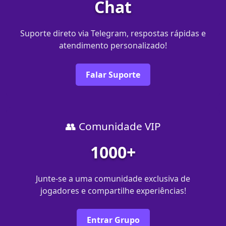
Chat
Suporte direto via Telegram, respostas rápidas e
atendimento personalizado!
Falar Suporte
👥 Comunidade VIP
1000+
Junte-se a uma comunidade exclusiva de
jogadores e compartilhe experiências!
Entrar Grupo