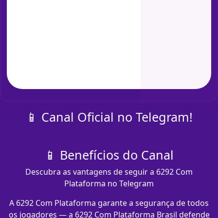
📱 Canal Oficial no Telegram!
📱 Benefícios do Canal
Descubra as vantagens de seguir a 6292 Com
Plataforma no Telegram
A 6292 Com Plataforma garante a segurança de todos
os jogadores — a 6292 Com Plataforma Brasil defende