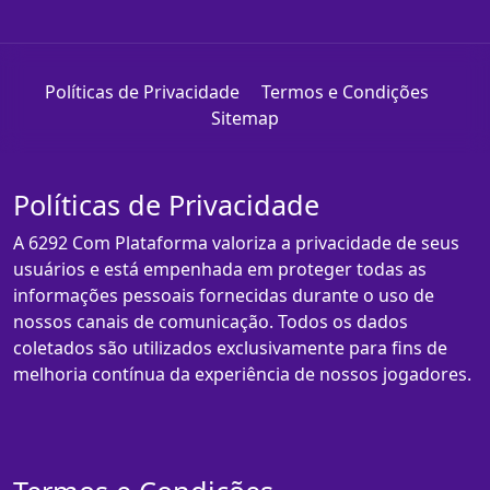
Políticas de Privacidade
Termos e Condições
Sitemap
Políticas de Privacidade
A 6292 Com Plataforma valoriza a privacidade de seus
usuários e está empenhada em proteger todas as
informações pessoais fornecidas durante o uso de
nossos canais de comunicação. Todos os dados
coletados são utilizados exclusivamente para fins de
melhoria contínua da experiência de nossos jogadores.