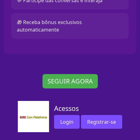
💬 Participe das conversas e interaja
🎁 Receba bônus exclusivos
automaticamente
SEGUIR AGORA
Acessos
Login
Registrar-se