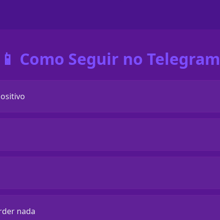
📱 Como Seguir no Telegram
ositivo
erder nada