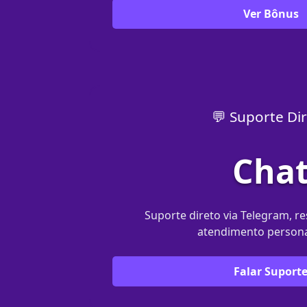
Ver Bônus
💬 Suporte Di
Cha
Suporte direto via Telegram, r
atendimento persona
Falar Suport