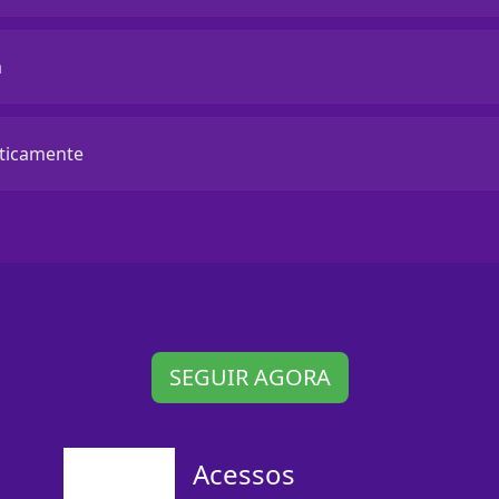
a
aticamente
SEGUIR AGORA
Acessos