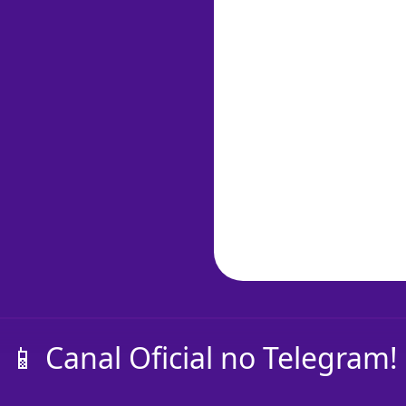
📱 Canal Oficial no Telegram!