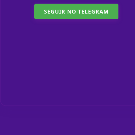
SEGUIR NO TELEGRAM