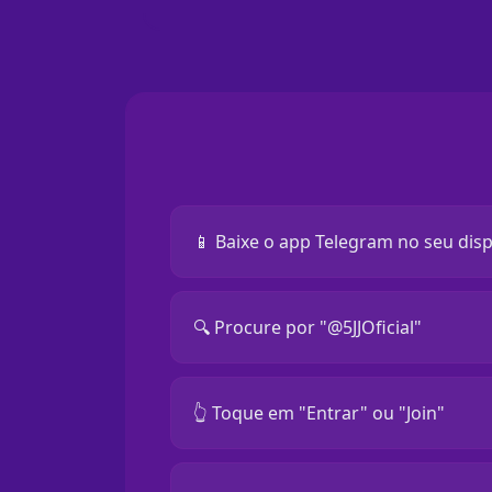
📱 Baixe o app Telegram no seu disp
🔍 Procure por "@5JJOficial"
👆 Toque em "Entrar" ou "Join"