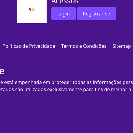
Acessos
Login
Registrar-se
Políticas de Privacidade
Termos e Condições
Sitemap
de
ios e está empenhada em proteger todas as informações pes
tados são utilizados exclusivamente para fins de melhoria