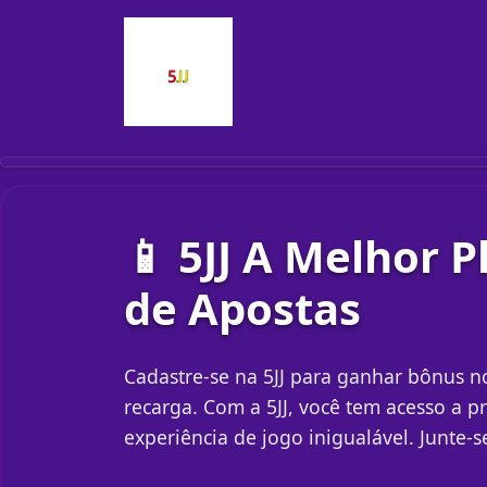
📱 5JJ A Melhor 
de Apostas
Cadastre-se na 5JJ para ganhar bônus n
recarga. Com a 5JJ, você tem acesso a p
experiência de jogo inigualável. Junte-