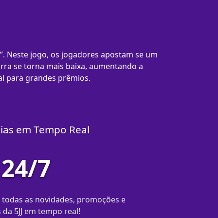
e”. Neste jogo, os jogadores apostam se um
arra se torna mais baixa, aumentando a
ial para grandes prêmios.
cias em Tempo Real
24/7
e todas as novidades, promoções e
 da 5JJ em tempo real!