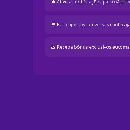
🔔 Ative as notificações para não p
💬 Participe das conversas e interaj
🎁 Receba bônus exclusivos autom