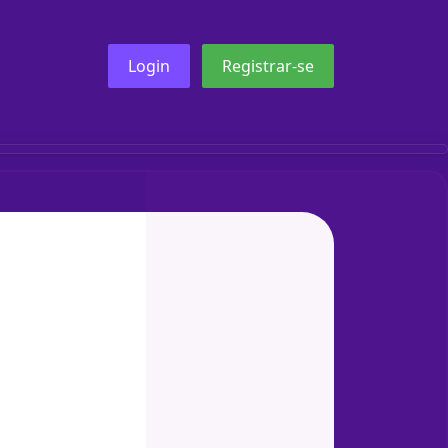
Login
Registrar-se