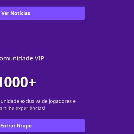
Ver Notícias
Comunidade VIP
1000+
unidade exclusiva de jogadores e
rtilhe experiências!
Entrar Grupo