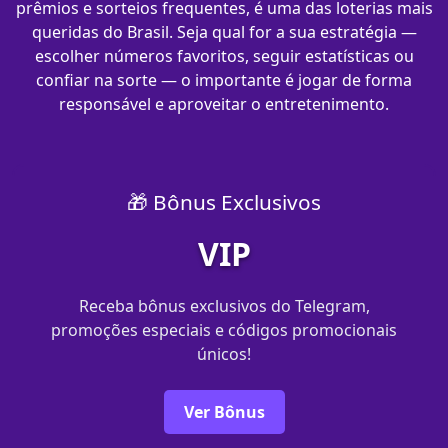
prêmios e sorteios frequentes, é uma das loterias mais
queridas do Brasil. Seja qual for a sua estratégia —
escolher números favoritos, seguir estatísticas ou
confiar na sorte — o importante é jogar de forma
responsável e aproveitar o entretenimento.
🎁 Bônus Exclusivos
VIP
Receba bônus exclusivos do Telegram,
promoções especiais e códigos promocionais
únicos!
Ver Bônus