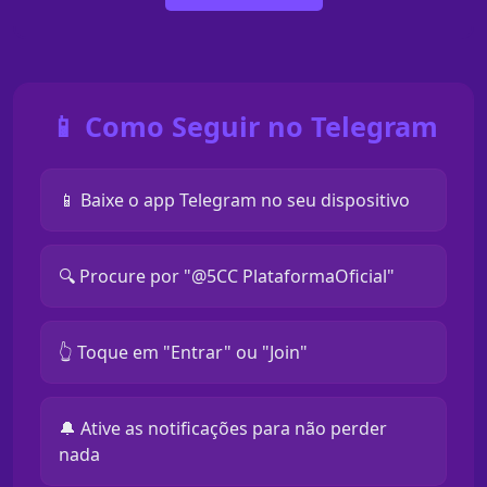
📱 Como Seguir no Telegram
📱 Baixe o app Telegram no seu dispositivo
🔍 Procure por "@5CC PlataformaOficial"
👆 Toque em "Entrar" ou "Join"
🔔 Ative as notificações para não perder
nada