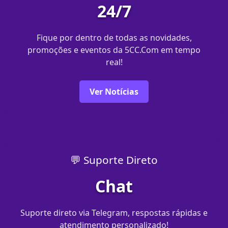
24/7
Fique por dentro de todas as novidades,
promoções e eventos da 5CC.Com em tempo
real!
Ver Notícias
💬 Suporte Direto
Chat
Suporte direto via Telegram, respostas rápidas e
atendimento personalizado!