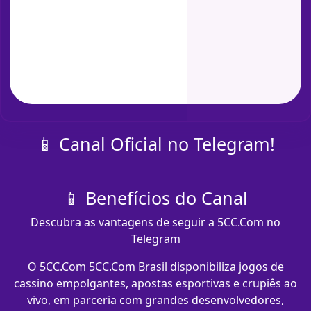
📱 Canal Oficial no Telegram!
📱 Benefícios do Canal
Descubra as vantagens de seguir a 5CC.Com no
Telegram
O 5CC.Com 5CC.Com Brasil disponibiliza jogos de
cassino empolgantes, apostas esportivas e crupiês ao
vivo, em parceria com grandes desenvolvedores,