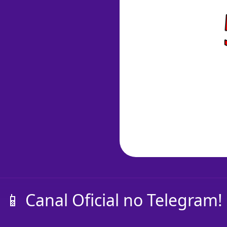
📱 Canal Oficial no Telegram!