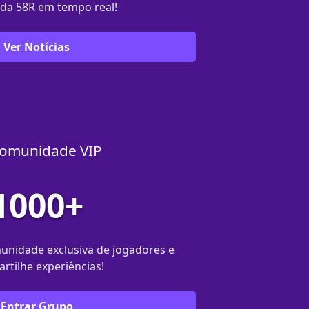
 da 58R em tempo real!
Ver Notícias
Comunidade VIP
1000+
unidade exclusiva de jogadores e
rtilhe experiências!
Entrar Grupo