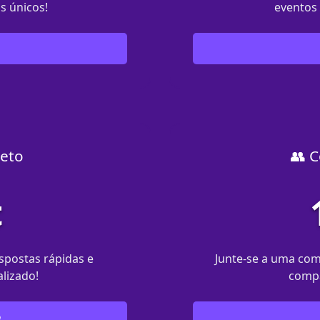
s únicos!
eventos
reto
👥 
t
espostas rápidas e
Junte-se a uma com
lizado!
compa
e