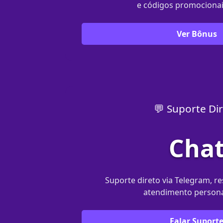
e códigos promocionai
Ver Bônus
💬 Suporte Di
Cha
Suporte direto via Telegram, r
atendimento persona
Falar Suport