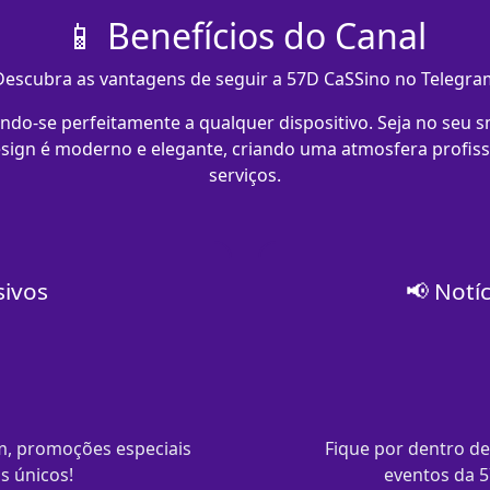
📱 Benefícios do Canal
Descubra as vantagens de seguir a 57D CaSSino no Telegra
ando-se perfeitamente a qualquer dispositivo. Seja no seu 
sign é moderno e elegante, criando uma atmosfera profissi
serviços.
sivos
📢 Notí
m, promoções especiais
Fique por dentro d
s únicos!
eventos da 