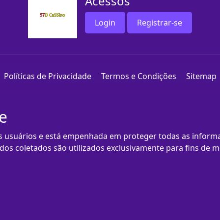
Acessos
Login
Registrar-se
Políticas de Privacidade
Termos e Condições
Sitemap
de
us usuários e está empenhada em proteger todas as inform
os coletados são utilizados exclusivamente para fins de m