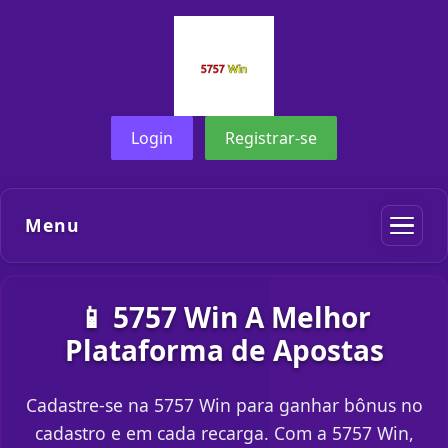
Login
Registrar-se
Menu
📱 5757 Win A Melhor
Plataforma de Apostas
Cadastre-se na 5757 Win para ganhar bônus no
cadastro e em cada recarga. Com a 5757 Win,