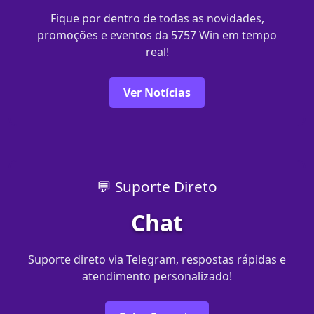
Fique por dentro de todas as novidades,
promoções e eventos da 5757 Win em tempo
real!
Ver Notícias
💬 Suporte Direto
Chat
Suporte direto via Telegram, respostas rápidas e
atendimento personalizado!