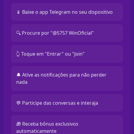
📱 Baixe o app Telegram no seu dispositivo
🔍 Procure por "@5757 WinOficial"
👆 Toque em "Entrar" ou "Join"
🔔 Ative as notificações para não perder
nada
💬 Participe das conversas e interaja
🎁 Receba bônus exclusivos
automaticamente