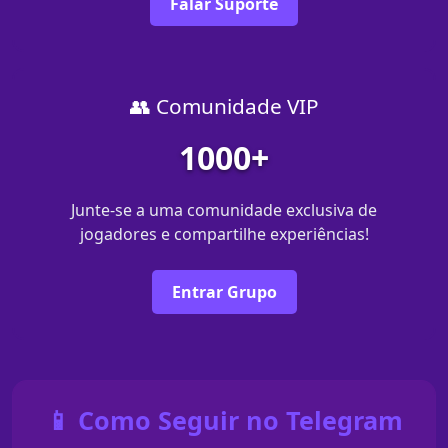
Falar Suporte
👥 Comunidade VIP
1000+
Junte-se a uma comunidade exclusiva de
jogadores e compartilhe experiências!
Entrar Grupo
📱 Como Seguir no Telegram