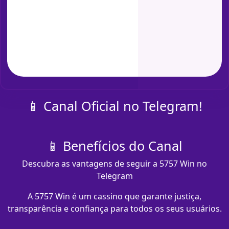
📱 Canal Oficial no Telegram!
📱 Benefícios do Canal
Descubra as vantagens de seguir a 5757 Win no
Telegram
A 5757 Win é um cassino que garante justiça,
transparência e confiança para todos os seus usuários.