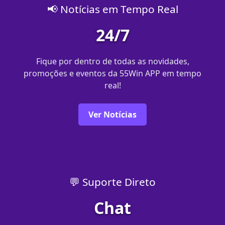
📢 Notícias em Tempo Real
24/7
Fique por dentro de todas as novidades,
promoções e eventos da 55Win APP em tempo
real!
Ver Notícias
💬 Suporte Direto
Chat