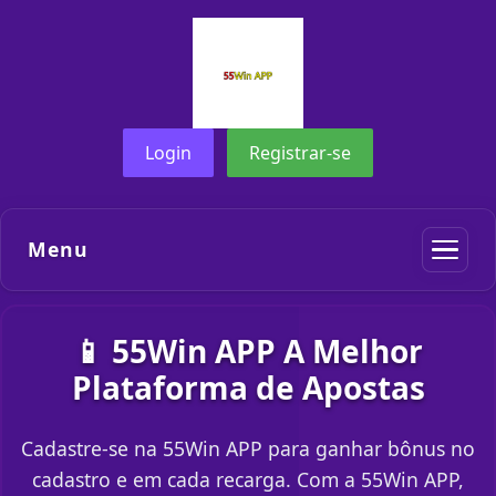
Login
Registrar-se
Menu
📱 55Win APP A Melhor
Plataforma de Apostas
Cadastre-se na 55Win APP para ganhar bônus no
cadastro e em cada recarga. Com a 55Win APP,