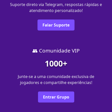
Suporte direto via Telegram, respostas rápidas e
atendimento personalizado!
Falar Suporte
👥 Comunidade VIP
1000+
Junte-se a uma comunidade exclusiva de
jogadores e compartilhe experiências!
Entrar Grupo