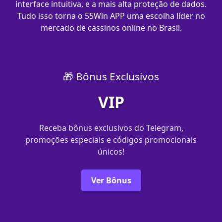
interface intuitiva, e a mais alta proteção de dados.
Tudo isso torna o 55Win APP uma escolha líder no
mercado de cassinos online no Brasil.
🎁 Bônus Exclusivos
VIP
Receba bônus exclusivos do Telegram,
promoções especiais e códigos promocionais
únicos!
Ver Bônus