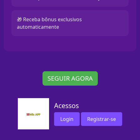
🎁 Receba bônus exclusivos
automaticamente
SEGUIR AGORA
Acessos
Login
Registrar-se