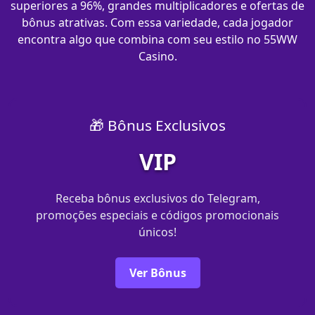
superiores a 96%, grandes multiplicadores e ofertas de
bônus atrativas. Com essa variedade, cada jogador
encontra algo que combina com seu estilo no 55WW
Casino.
🎁 Bônus Exclusivos
VIP
Receba bônus exclusivos do Telegram,
promoções especiais e códigos promocionais
únicos!
Ver Bônus