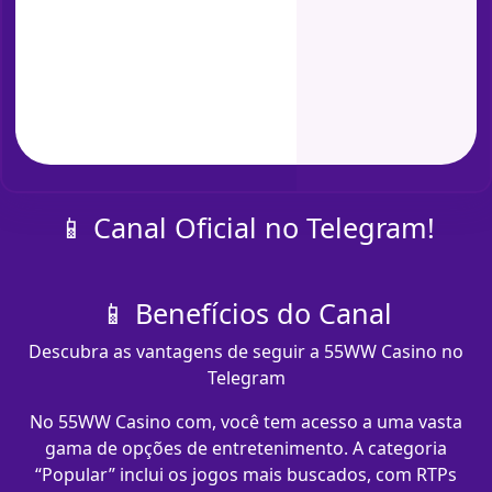
📱 Canal Oficial no Telegram!
📱 Benefícios do Canal
Descubra as vantagens de seguir a 55WW Casino no
Telegram
No 55WW Casino com​, você tem acesso a uma vasta
gama de opções de entretenimento. A categoria
“Popular” inclui os jogos mais buscados, com RTPs