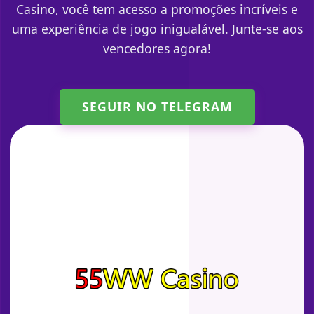
Casino, você tem acesso a promoções incríveis e
uma experiência de jogo inigualável. Junte-se aos
vencedores agora!
SEGUIR NO TELEGRAM