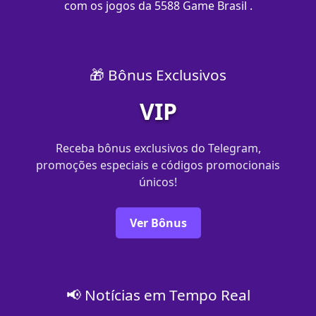
com os jogos da 5588 Game Brasil .
🎁 Bônus Exclusivos
VIP
Receba bônus exclusivos do Telegram,
promoções especiais e códigos promocionais
únicos!
Ver Bônus
📢 Notícias em Tempo Real