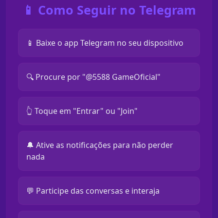
📱 Como Seguir no Telegram
📱 Baixe o app Telegram no seu dispositivo
🔍 Procure por "@5588 GameOficial"
👆 Toque em "Entrar" ou "Join"
🔔 Ative as notificações para não perder
nada
💬 Participe das conversas e interaja