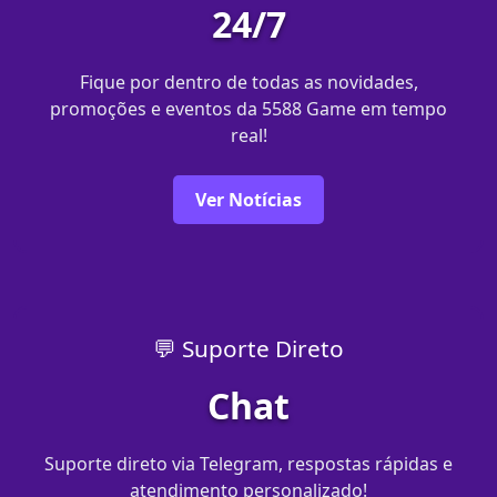
24/7
Fique por dentro de todas as novidades,
promoções e eventos da 5588 Game em tempo
real!
Ver Notícias
💬 Suporte Direto
Chat
Suporte direto via Telegram, respostas rápidas e
atendimento personalizado!