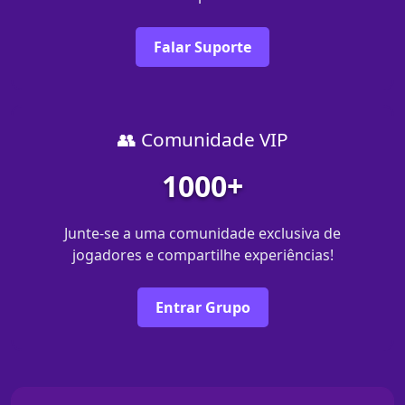
Falar Suporte
👥 Comunidade VIP
1000+
Junte-se a uma comunidade exclusiva de
jogadores e compartilhe experiências!
Entrar Grupo