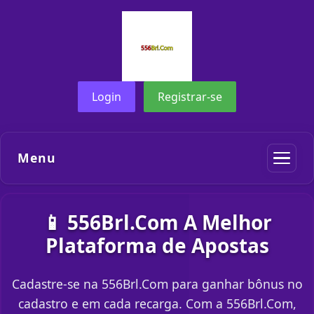
Login
Registrar-se
Menu
📱 556Brl.Com A Melhor
Plataforma de Apostas
Cadastre-se na 556Brl.Com para ganhar bônus no
cadastro e em cada recarga. Com a 556Brl.Com,