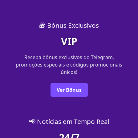
🎁 Bônus Exclusivos
VIP
Receba bônus exclusivos do Telegram,
promoções especiais e códigos promocionais
únicos!
Ver Bônus
📢 Notícias em Tempo Real
24/7