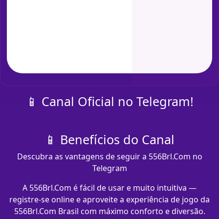
📱 Canal Oficial no Telegram!
📱 Benefícios do Canal
Descubra as vantagens de seguir a 556Brl.Com no
Telegram
A 556Brl.Com é fácil de usar e muito intuitiva —
registre-se online e aproveite a experiência de jogo da
556Brl.Com Brasil com máximo conforto e diversão.