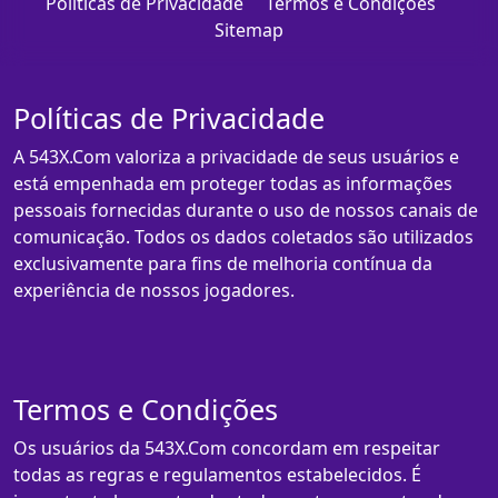
Políticas de Privacidade
Termos e Condições
Sitemap
Políticas de Privacidade
A 543X.Com valoriza a privacidade de seus usuários e
está empenhada em proteger todas as informações
pessoais fornecidas durante o uso de nossos canais de
comunicação. Todos os dados coletados são utilizados
exclusivamente para fins de melhoria contínua da
experiência de nossos jogadores.
Termos e Condições
Os usuários da 543X.Com concordam em respeitar
todas as regras e regulamentos estabelecidos. É