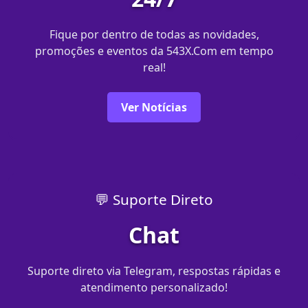
Fique por dentro de todas as novidades,
promoções e eventos da 543X.Com em tempo
real!
Ver Notícias
💬 Suporte Direto
Chat
Suporte direto via Telegram, respostas rápidas e
atendimento personalizado!