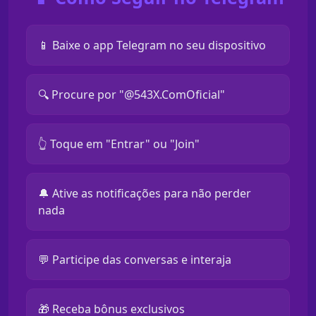
📱 Baixe o app Telegram no seu dispositivo
🔍 Procure por "@543X.ComOficial"
👆 Toque em "Entrar" ou "Join"
🔔 Ative as notificações para não perder
nada
💬 Participe das conversas e interaja
🎁 Receba bônus exclusivos