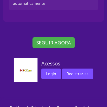
automaticamente
SEGUIR AGORA
Acessos
Login
Registrar-se