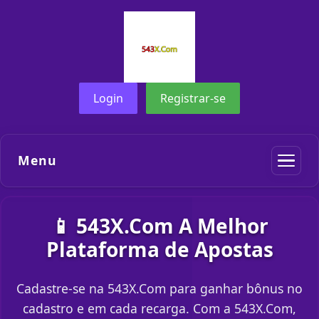
Login
Registrar-se
Menu
📱 543X.Com A Melhor
Plataforma de Apostas
Cadastre-se na 543X.Com para ganhar bônus no
cadastro e em cada recarga. Com a 543X.Com,