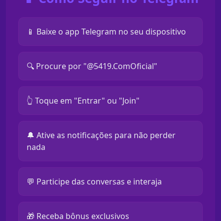
📱 Baixe o app Telegram no seu dispositivo
🔍 Procure por "@5419.ComOficial"
👆 Toque em "Entrar" ou "Join"
🔔 Ative as notificações para não perder
nada
💬 Participe das conversas e interaja
🎁 Receba bônus exclusivos