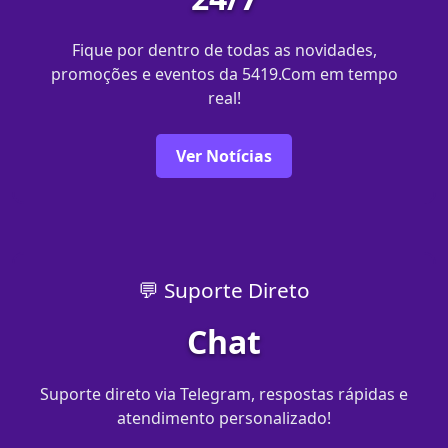
Fique por dentro de todas as novidades,
promoções e eventos da 5419.Com em tempo
real!
Ver Notícias
💬 Suporte Direto
Chat
Suporte direto via Telegram, respostas rápidas e
atendimento personalizado!