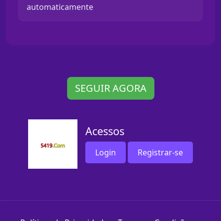
automaticamente
SEGUIR AGORA
Acessos
Login
Registrar-se