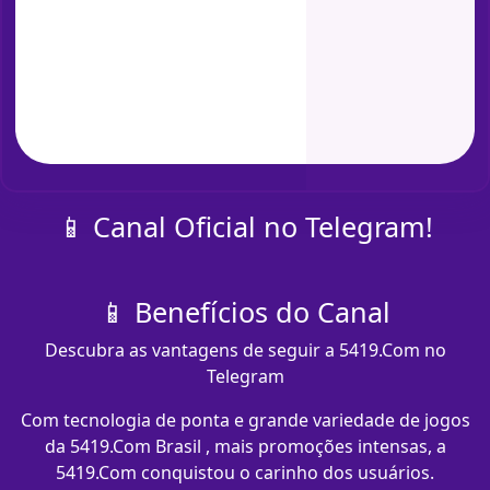
📱 Canal Oficial no Telegram!
📱 Benefícios do Canal
Descubra as vantagens de seguir a 5419.Com no
Telegram
Com tecnologia de ponta e grande variedade de jogos
da 5419.Com Brasil , mais promoções intensas, a
5419.Com conquistou o carinho dos usuários.