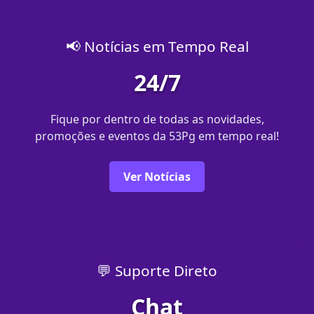
📢 Notícias em Tempo Real
24/7
Fique por dentro de todas as novidades,
promoções e eventos da 53Pg em tempo real!
Ver Notícias
💬 Suporte Direto
Chat