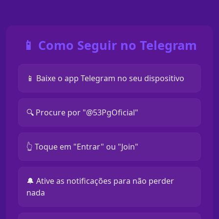
📱 Como Seguir no Telegram
📱 Baixe o app Telegram no seu dispositivo
🔍 Procure por "@53PgOficial"
👆 Toque em "Entrar" ou "Join"
🔔 Ative as notificações para não perder
nada