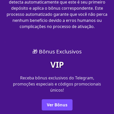
detecta automaticamente que este é seu primeiro
depósito e aplica o bônus correspondente. Este
processo automatizado garante que você não perca
nenhum benefício devido a erros humanos ou
complicações no processo de ativação.
🎁 Bônus Exclusivos
VIP
Receba bônus exclusivos do Telegram,
promoções especiais e códigos promocionais
únicos!
Ver Bônus