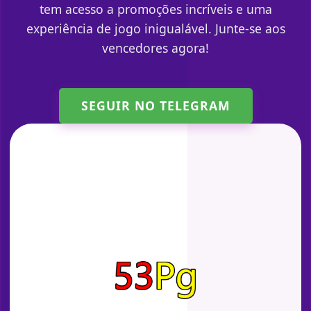
tem acesso a promoções incríveis e uma
experiência de jogo inigualável. Junte-se aos
vencedores agora!
SEGUIR NO TELEGRAM