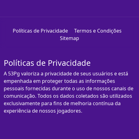
Políticas de Privacidade
Termos e Condições
Sitemap
Políticas de Privacidade
A 53Pg valoriza a privacidade de seus usuários e está
empenhada em proteger todas as informações
pessoais fornecidas durante o uso de nossos canais de
comunicação. Todos os dados coletados são utilizados
exclusivamente para fins de melhoria contínua da
experiência de nossos jogadores.