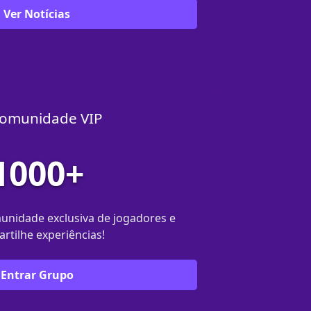
Ver Notícias
Comunidade VIP
1000+
unidade exclusiva de jogadores e
rtilhe experiências!
Entrar Grupo