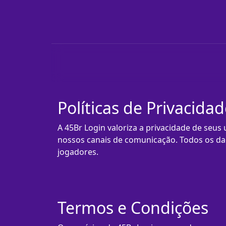
Políticas de Privacida
A 45Br Login valoriza a privacidade de seu
nossos canais de comunicação. Todos os dad
jogadores.
Termos e Condições