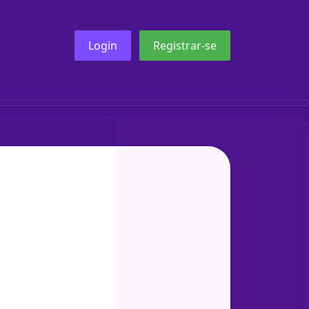
Login
Registrar-se