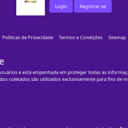
Login
Registrar-se
Políticas de Privacidade
Termos e Condições
Sitemap
de
s usuários e está empenhada em proteger todas as informaç
os coletados são utilizados exclusivamente para fins de m