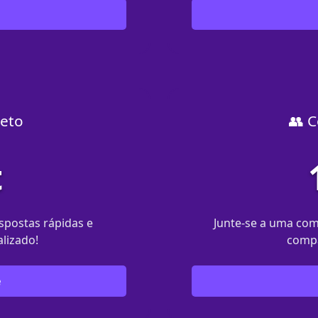
reto
👥 
t
espostas rápidas e
Junte-se a uma com
lizado!
compa
e