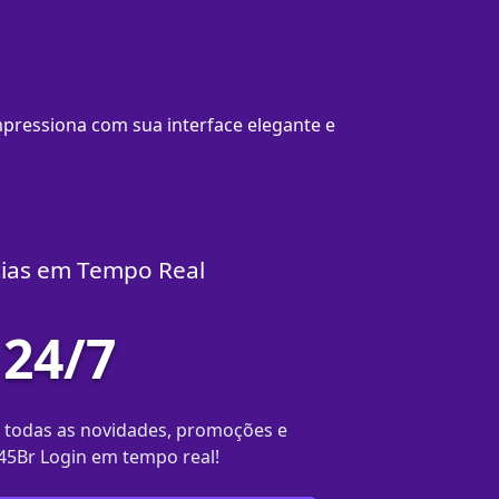
m
mpressiona com sua interface elegante e
cias em Tempo Real
24/7
e todas as novidades, promoções e
45Br Login em tempo real!