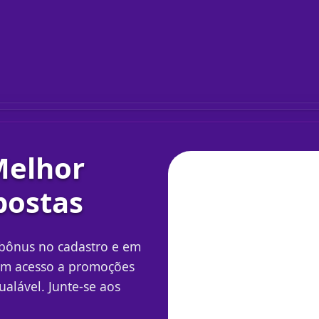
Melhor
postas
 bônus no cadastro e em
tem acesso a promoções
ualável. Junte-se aos