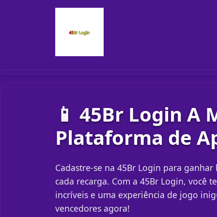
📱 45Br Login A 
Plataforma de A
Cadastre-se na 45Br Login para ganhar
cada recarga. Com a 45Br Login, você 
incríveis e uma experiência de jogo inig
vencedores agora!