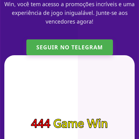
Win, você tem acesso a promoções incríveis e uma
experiência de jogo inigualável. Junte-se aos
vencedores agora!
SEGUIR NO TELEGRAM