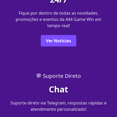
Fique por dentro de todas as novidades,
promoções e eventos da 444 Game Win em
tempo real!
Ver Notícias
💬 Suporte Direto
Chat
Suporte direto via Telegram, respostas rápidas e
atendimento personalizado!