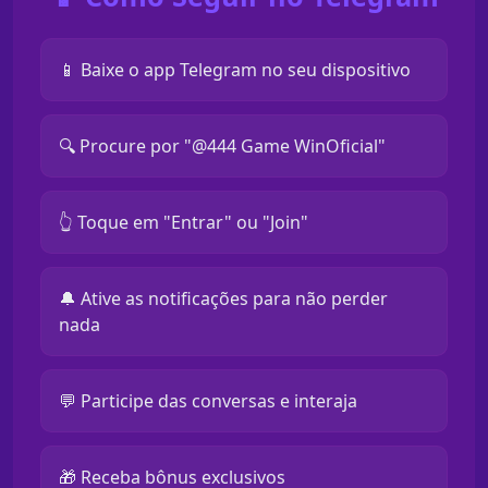
📱 Baixe o app Telegram no seu dispositivo
🔍 Procure por "@444 Game WinOficial"
👆 Toque em "Entrar" ou "Join"
🔔 Ative as notificações para não perder
nada
💬 Participe das conversas e interaja
🎁 Receba bônus exclusivos