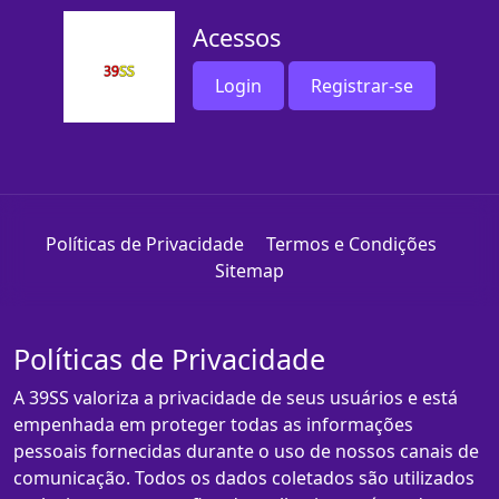
Acessos
Login
Registrar-se
Políticas de Privacidade
Termos e Condições
Sitemap
Políticas de Privacidade
A 39SS valoriza a privacidade de seus usuários e está
empenhada em proteger todas as informações
pessoais fornecidas durante o uso de nossos canais de
comunicação. Todos os dados coletados são utilizados