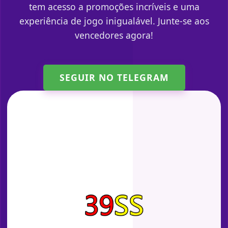
tem acesso a promoções incríveis e uma
experiência de jogo inigualável. Junte-se aos
vencedores agora!
SEGUIR NO TELEGRAM