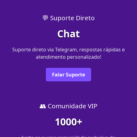
💬 Suporte Direto
Chat
Suporte direto via Telegram, respostas rápidas e
atendimento personalizado!
Falar Suporte
👥 Comunidade VIP
1000+