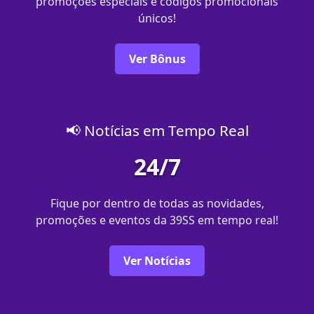
promoções especiais e códigos promocionais
únicos!
Ver Bônus
📢 Notícias em Tempo Real
24/7
Fique por dentro de todas as novidades,
promoções e eventos da 39SS em tempo real!
Ver Notícias