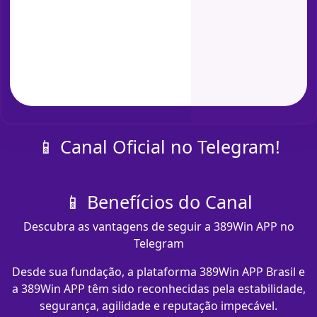
📱 Canal Oficial no Telegram!
📱 Benefícios do Canal
Descubra as vantagens de seguir a 389Win APP no
Telegram
Desde sua fundação, a plataforma 389Win APP Brasil e
a 389Win APP têm sido reconhecidas pela estabilidade,
segurança, agilidade e reputação impecável.