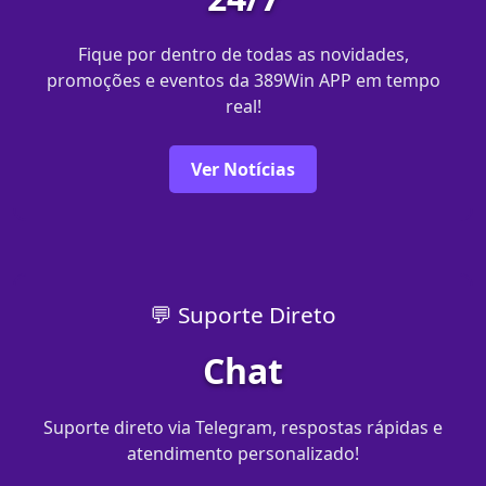
Fique por dentro de todas as novidades,
promoções e eventos da 389Win APP em tempo
real!
Ver Notícias
💬 Suporte Direto
Chat
Suporte direto via Telegram, respostas rápidas e
atendimento personalizado!