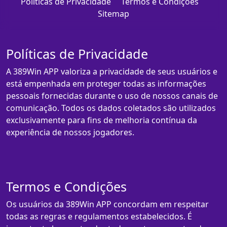
Políticas de Privacidade
Termos e Condições
Sitemap
Políticas de Privacidade
A 389Win APP valoriza a privacidade de seus usuários e
está empenhada em proteger todas as informações
pessoais fornecidas durante o uso de nossos canais de
comunicação. Todos os dados coletados são utilizados
exclusivamente para fins de melhoria contínua da
experiência de nossos jogadores.
Termos e Condições
Os usuários da 389Win APP concordam em respeitar
todas as regras e regulamentos estabelecidos. É