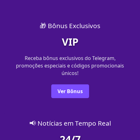
🎁 Bônus Exclusivos
VIP
Receba bônus exclusivos do Telegram,
promoções especiais e códigos promocionais
únicos!
Ver Bônus
📢 Notícias em Tempo Real
24/7