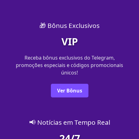
🎁 Bônus Exclusivos
VIP
Receba bônus exclusivos do Telegram,
promoções especiais e códigos promocionais
únicos!
Ver Bônus
📢 Notícias em Tempo Real
24/7