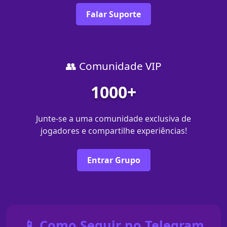
Falar Suporte
👥 Comunidade VIP
1000+
Junte-se a uma comunidade exclusiva de
jogadores e compartilhe experiências!
Entrar Grupo
📱 Como Seguir no Telegram