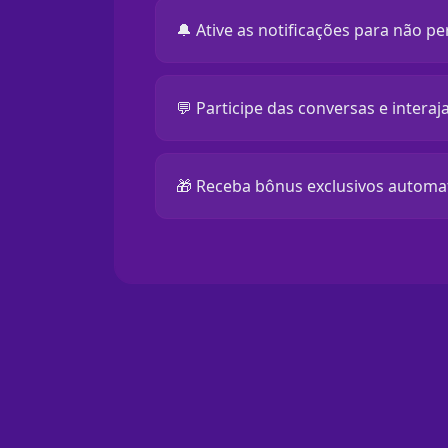
🔔 Ative as notificações para não p
💬 Participe das conversas e interaj
🎁 Receba bônus exclusivos autom