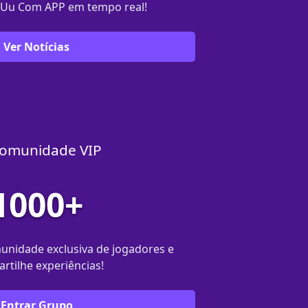
UUu Com APP em tempo real!
Ver Notícias
Comunidade VIP
1000+
unidade exclusiva de jogadores e
rtilhe experiências!
Entrar Grupo