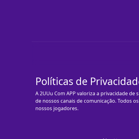
Políticas de Privacida
A 2UUu Com APP valoriza a privacidade de 
de nossos canais de comunicação. Todos os 
nossos jogadores.