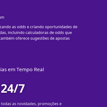
ram
cando as odds e criando oportunidades de
as, incluindo calculadoras de odds que
também oferece sugestões de apostas
cias em Tempo Real
24/7
e todas as novidades, promoções e