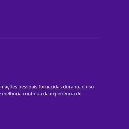
rmações pessoais fornecidas durante o uso
e melhoria contínua da experiência de