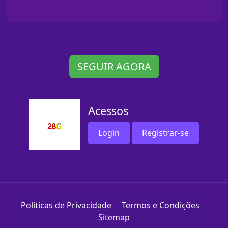
SEGUIR AGORA
Acessos
Login
Registrar-se
Políticas de Privacidade
Termos e Condições
Sitemap