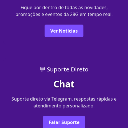
Fique por dentro de todas as novidades,
promoções e eventos da 28G em tempo real!
Ver Notícias
💬 Suporte Direto
Chat
Suporte direto via Telegram, respostas rápidas e
atendimento personalizado!
Falar Suporte