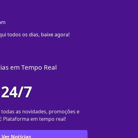
ram
ui todos os dias, baixe agora!
cias em Tempo Real
24/7
e todas as novidades, promoções e
E Plataforma em tempo real!
Ver Notícias