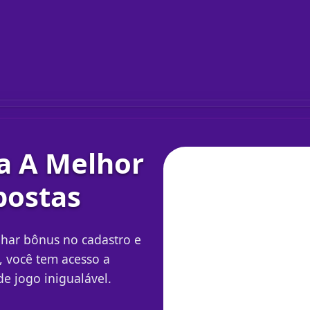
a A Melhor
postas
nhar bônus no cadastro e
, você tem acesso a
e jogo inigualável.