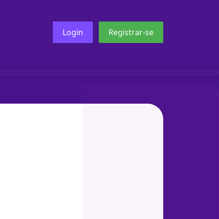
Login
Registrar-se