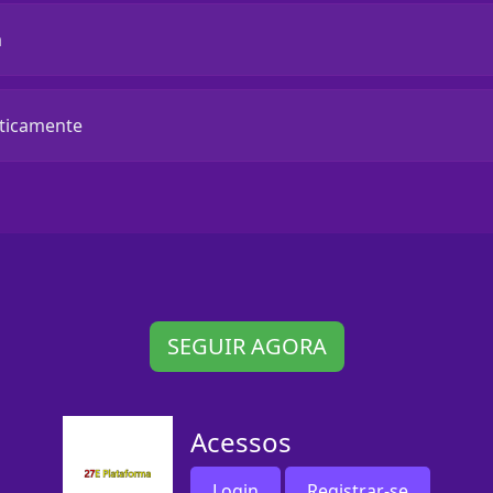
a
aticamente
SEGUIR AGORA
Acessos
Login
Registrar-se