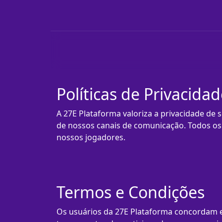
Políticas de Privacida
A 27E Plataforma valoriza a privacidade de
de nossos canais de comunicação. Todos os 
nossos jogadores.
Termos e Condições
Os usuários da 27E Plataforma concordam em