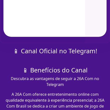
📱 Canal Oficial no Telegram!
📱 Benefícios do Canal
Descubra as vantagens de seguir a 26A Com no
Telegram
A 26A Com oferece entretenimento online com
qualidade equivalente à experiência presencial; a 26A
Com Brasil se dedica a criar um ambiente de jogo de