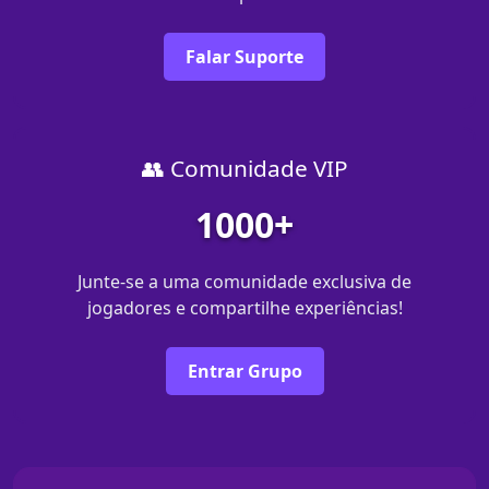
Falar Suporte
👥 Comunidade VIP
1000+
Junte-se a uma comunidade exclusiva de
jogadores e compartilhe experiências!
Entrar Grupo