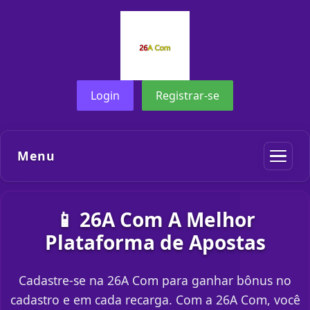
Login
Registrar-se
Menu
📱 26A Com A Melhor
Plataforma de Apostas
Cadastre-se na 26A Com para ganhar bônus no
cadastro e em cada recarga. Com a 26A Com, você