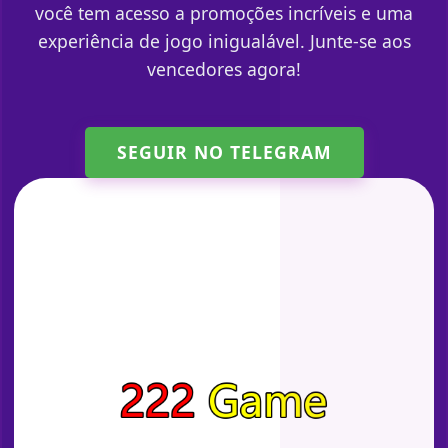
você tem acesso a promoções incríveis e uma
experiência de jogo inigualável. Junte-se aos
vencedores agora!
SEGUIR NO TELEGRAM