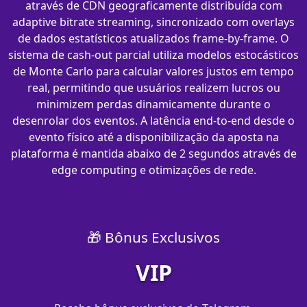
através de CDN geograficamente distribuída com
adaptive bitrate streaming, sincronizado com overlays
de dados estatísticos atualizados frame-by-frame. O
sistema de cash-out parcial utiliza modelos estocásticos
de Monte Carlo para calcular valores justos em tempo
real, permitindo que usuários realizem lucros ou
minimizem perdas dinamicamente durante o
desenrolar dos eventos. A latência end-to-end desde o
evento físico até a disponibilização da aposta na
plataforma é mantida abaixo de 2 segundos através de
edge computing e otimizações de rede.
🎁 Bônus Exclusivos
VIP