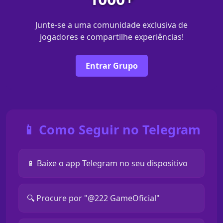
Junte-se a uma comunidade exclusiva de
jogadores e compartilhe experiências!
Entrar Grupo
📱 Como Seguir no Telegram
📱 Baixe o app Telegram no seu dispositivo
🔍 Procure por "@222 GameOficial"