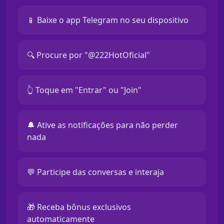
📱 Baixe o app Telegram no seu dispositivo
🔍 Procure por "@222HotOficial"
👆 Toque em "Entrar" ou "Join"
🔔 Ative as notificações para não perder
nada
💬 Participe das conversas e interaja
🎁 Receba bônus exclusivos
automaticamente