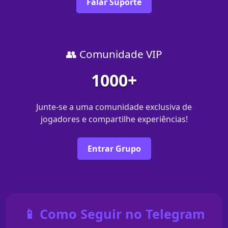
Falar Suporte
👥 Comunidade VIP
1000+
Junte-se a uma comunidade exclusiva de
jogadores e compartilhe experiências!
Entrar Grupo
📱 Como Seguir no Telegram