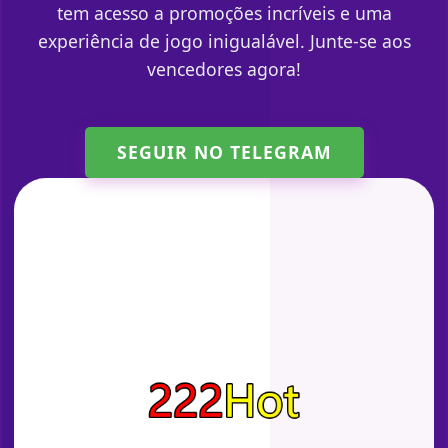
tem acesso a promoções incríveis e uma
experiência de jogo inigualável. Junte-se aos
vencedores agora!
SEGUIR NO TELEGRAM