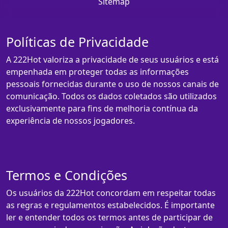
Sitemap
Políticas de Privacidade
A 222Hot valoriza a privacidade de seus usuários e está
empenhada em proteger todas as informações
pessoais fornecidas durante o uso de nossos canais de
comunicação. Todos os dados coletados são utilizados
exclusivamente para fins de melhoria contínua da
experiência de nossos jogadores.
Termos e Condições
Os usuários da 222Hot concordam em respeitar todas
as regras e regulamentos estabelecidos. É importante
ler e entender todos os termos antes de participar de